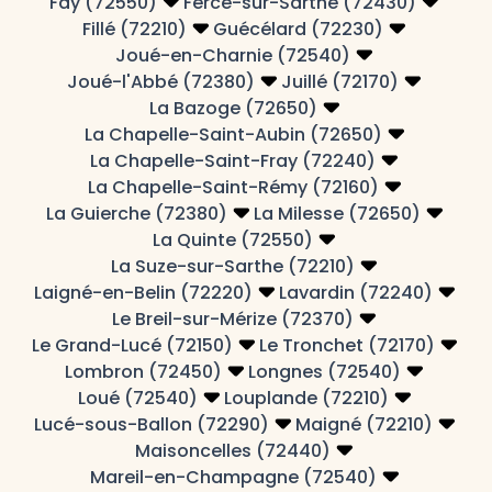
Fay (72550)
Fercé-sur-Sarthe (72430)
Fillé (72210)
Guécélard (72230)
Joué-en-Charnie (72540)
Joué-l'Abbé (72380)
Juillé (72170)
La Bazoge (72650)
La Chapelle-Saint-Aubin (72650)
La Chapelle-Saint-Fray (72240)
La Chapelle-Saint-Rémy (72160)
La Guierche (72380)
La Milesse (72650)
La Quinte (72550)
La Suze-sur-Sarthe (72210)
Laigné-en-Belin (72220)
Lavardin (72240)
Le Breil-sur-Mérize (72370)
Le Grand-Lucé (72150)
Le Tronchet (72170)
Lombron (72450)
Longnes (72540)
Loué (72540)
Louplande (72210)
Lucé-sous-Ballon (72290)
Maigné (72210)
Maisoncelles (72440)
Mareil-en-Champagne (72540)