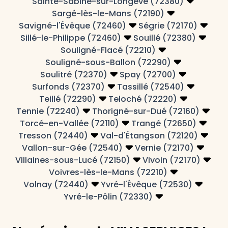
Sainte-Sabine-sur-Longève (72380)
Sargé-lès-le-Mans (72190)
Savigné-l'Évêque (72460)
Ségrie (72170)
Sillé-le-Philippe (72460)
Souillé (72380)
Souligné-Flacé (72210)
Souligné-sous-Ballon (72290)
Soulitré (72370)
Spay (72700)
Surfonds (72370)
Tassillé (72540)
Teillé (72290)
Teloché (72220)
Tennie (72240)
Thorigné-sur-Dué (72160)
Torcé-en-Vallée (72110)
Trangé (72650)
Tresson (72440)
Val-d'Étangson (72120)
Vallon-sur-Gée (72540)
Vernie (72170)
Villaines-sous-Lucé (72150)
Vivoin (72170)
Voivres-lès-le-Mans (72210)
Volnay (72440)
Yvré-l'Évêque (72530)
Yvré-le-Pôlin (72330)