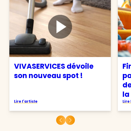
VIVASERVICES dévoile
Fi
son nouveau spot !
pa
de
la
Lire l'article
Lire 