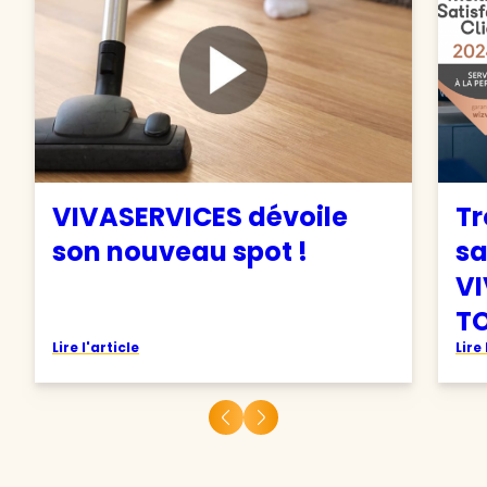
VIVASERVICES dévoile
Tr
son nouveau spot !
sa
VI
TO
Lire l'article
Lire 