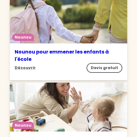
Nounou
Nounou pour emmener les enfants à
l'école
Découvrir
Devis gratuit
Nounou