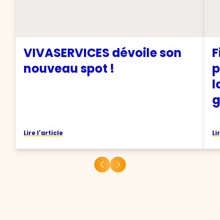
VIVASERVICES dévoile son
F
nouveau spot !
p
l
g
Lire l'article
Li