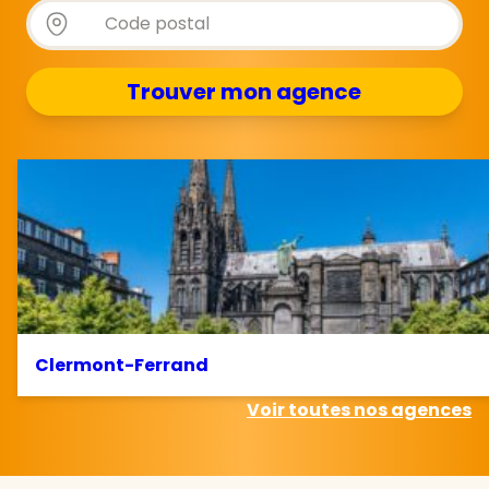
Store locator - Autocompletion
Rechercher
Trouver mon agence
Clermont-Ferrand
Voir toutes nos agences