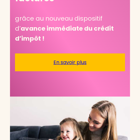
grâce au nouveau dispositif
d’
avance immédiate du crédit
d’impôt !
En savoir plus