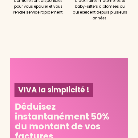
domicile sont disponibles
d’auxiliaires maternelles et
pour vous épauler et vous
baby-sitters diplômées ou
rendre service rapidement.
qui exercent depuis plusieurs
années.
VIVA la simplicité !
Déduisez
instantanément 50%
du montant de vos
factures