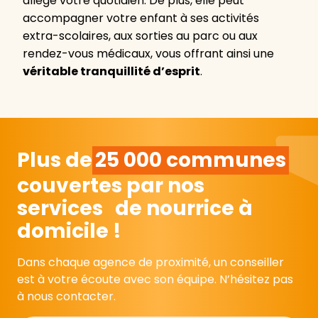
allège votre quotidien. De plus, elle peut
accompagner votre enfant à ses activités
extra-scolaires, aux sorties au parc ou aux
rendez-vous médicaux, vous offrant ainsi une
véritable tranquillité d’esprit
.
Plus de
25 000 communes
couvertes par nos
services de nourrice à
domicile !
Dans chaque agence de proximité, un conseiller
est à votre écoute avec son équipe. N’hésitez pas
à nous contacter.