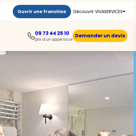
Ouvrir une franchise
Découvrir VIVASERVICES
09 73 44 25 10
Demander un devis
prix d’un appel local
aux
e
s
RKEA CARE et VIVASERVICES
ants