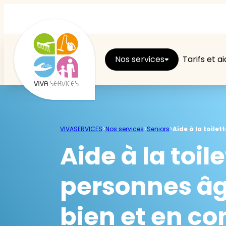
Nos services
Tarifs et a
Entretien du logement
VIVASERVICES
>
Nos services
>
Seniors
>
Aide à la toile
Ménage
Aide à la toil
Repassage
personnes âg
Jardin
bien et en co
Brico