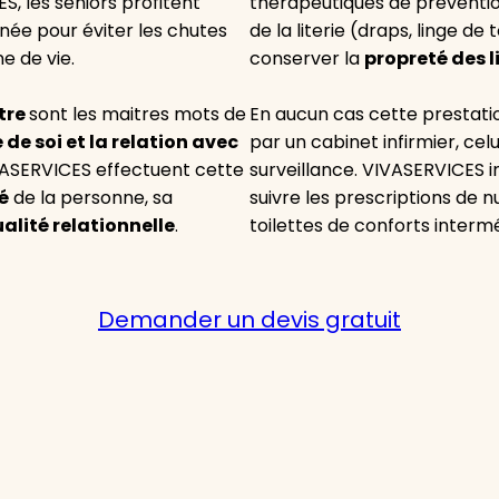
S, les séniors profitent
thérapeutiques de prévention)
née pour éviter les chutes
de la literie (draps, linge de
e de vie.
conserver la
propreté des l
tre
sont les maitres mots de
En aucun cas cette prestation
 de soi et la relation avec
par un cabinet infirmier, celu
IVASERVICES effectuent cette
surveillance. VIVASERVICES i
é
de la personne, sa
suivre les prescriptions de n
alité relationnelle
.
toilettes de conforts interm
Demander un devis gratuit