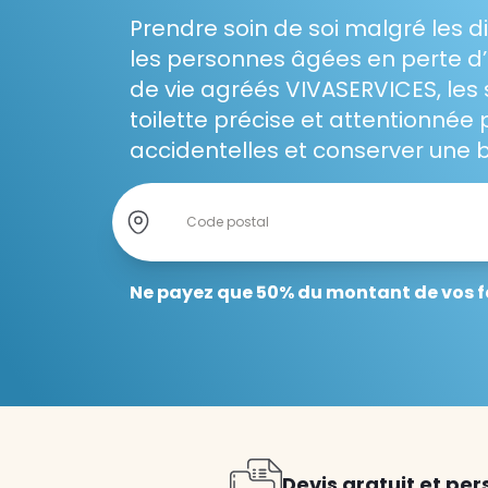
Prendre soin de soi malgré les di
Garde d'enfants
les personnes âgées en perte d’a
Nounou
de vie agréés VIVASERVICES, les s
toilette précise et attentionnée 
Aide à la personne
accidentelles et conserver une 
Seniors
Store locator global - Autoc
Rechercher
Handicaps
Voir tous les services
Ne payez que 50% du montant de vos f
Devis gratuit et per