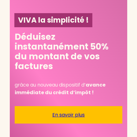
VIVA la simplicité !
Déduisez
instantanément 50%
du montant de vos
factures
grâce au nouveau dispositif d’
avance
immédiate du crédit d’impôt !
En savoir plus