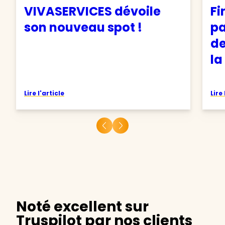
VIVASERVICES dévoile
Fi
son nouveau spot !
pa
de
la
Lire l'article
Lire 
Noté excellent sur
Truspilot par nos clients