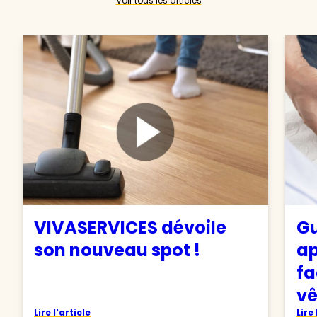
Voir tous les articles
VIVASERVICES dévoile
Gu
son nouveau spot !
ap
fa
v
Lire l'article
Lire 