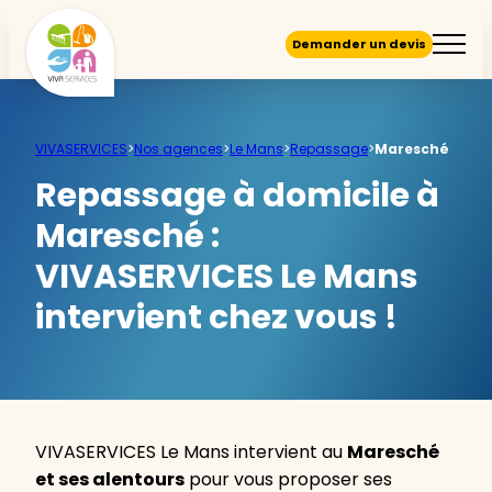
Demander un devis
VIVASERVICES
>
Nos agences
>
Le Mans
>
Repassage
>
Maresché
Repassage à domicile à
Maresché :
VIVASERVICES Le Mans
intervient chez vous !
VIVASERVICES Le Mans intervient au
Maresché
et ses alentours
pour vous proposer ses