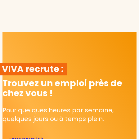
VIVA recrute :
Trouvez un emploi près de
chez vous !
Pour quelques heures par semaine,
quelques jours ou à temps plein.