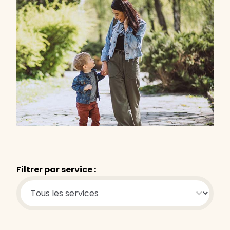
Filtrer par service :
Services : Thématique
Sélectionnez le contenu