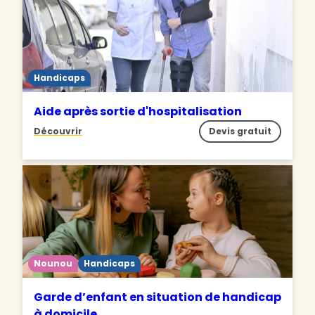
Handicaps
Aide après sortie d'hospitalisation
Découvrir
Devis gratuit
Nounou
Handicaps
Garde d’enfant en situation de handicap
à domicile