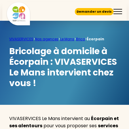
Demander un devis
VIVASERVICES
>
Nos agences
>
Le Mans
>
Brico
>
Écorpain
Bricolage à domicile à
Écorpain :
VIVASERVICES
Le Mans intervient chez
vous !
VIVASERVICES Le Mans intervient au
Écorpain et
ses alentours
pour vous proposer ses
services