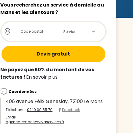
Vous recherchez un service à domicile au
Mans et les alentours ?
Store locator global - Autocompletion
Rechercher
z le
s
Ne payez que 50% du montant de vos
tre enfant
factures !
En savoir plus
ts à
Coordonnées
 agence
406 avenue Félix Geneslay, 72100 Le Mans
Téléphone :
02 19 00 55 70
Facebook
Email :
agence.lemans@vivaservices.fr