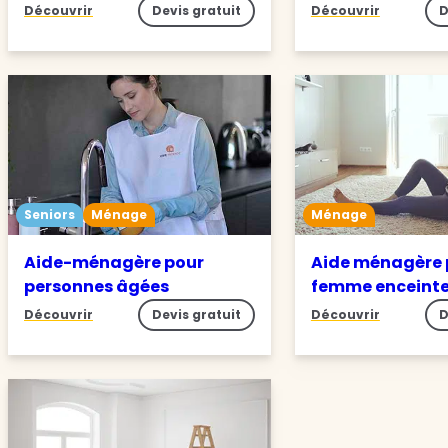
Découvrir
Devis gratuit
Découvrir
D
Seniors
Ménage
Ménage
Aide-ménagère pour
Aide ménagère 
personnes âgées
femme enceint
Découvrir
Devis gratuit
Découvrir
D