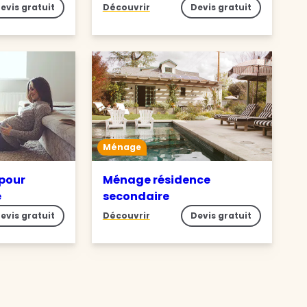
evis gratuit
Découvrir
Devis gratuit
Ménage
pour
Ménage résidence
e
secondaire
evis gratuit
Découvrir
Devis gratuit