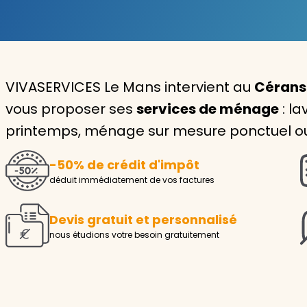
Garde d'enfants
Nounou
VIVASERVICES Le Mans intervient au
Cérans-
Aide à la personne
vous proposer ses
services de ménage
: la
Seniors
printemps, ménage sur mesure ponctuel ou 
Handicaps
-50% de crédit d'impôt
Voir tous les services
déduit immédiatement de vos factures
Devis gratuit et personnalisé
nous étudions votre besoin gratuitement