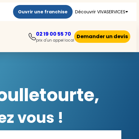
Ouvrir une franchise
Découvrir VIVASERVICES
02 19 00 55 70
Demander un devis
prix d'un appel local
ulletourte,
ez vous !