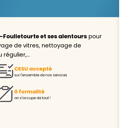
Foulletourte et ses alentours
pour
Avec VIVASERVICES, trouve
vage de vitres, nettoyage de
service à domicile qui vou
régulier,…
correspond !
CESU accepté
Pour l’entretien de votre logement, la garde de vo
sur l'ensemble de nos services
ou l’accompagnement d’un parent, nos intervenan
domicile sont là pour vous épauler.
0 formalité
Demander un devis gratuit
Trouver mon
on s'occupe de tout !