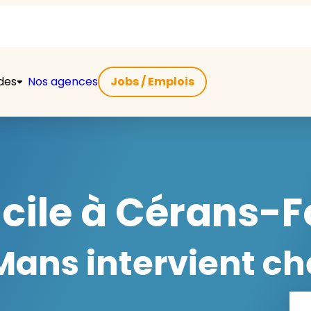
ides
Nos agences
Jobs / Emplois
ile à Cérans-Fo
ans intervient ch