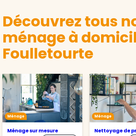
Découvrez tous no
ménage à domicil
Foulletourte
Ménage
Ménage
Ménage sur mesure
Nettoyage de p