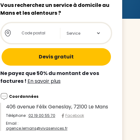
Vous recherchez un service à domicile au
Mans et les alentours ?
Store locator global - Autocompletion
Rechercher
z le
s
Ne payez que 50% du montant de vos
tre enfant
factures !
En savoir plus
ts à
Coordonnées
 agence
406 avenue Félix Geneslay, 72100 Le Mans
Téléphone :
02 19 00 55 70
Facebook
Email :
agence.lemans@vivaservices.fr