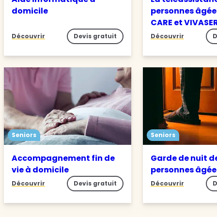
domicile
personnes âgée
CARE et VIVASE
Découvrir
Devis gratuit
Découvrir
D
Seniors
Seniors
Accompagnement fin de
Garde de nuit d
vie à domicile
personnes âgé
Découvrir
Devis gratuit
Découvrir
D