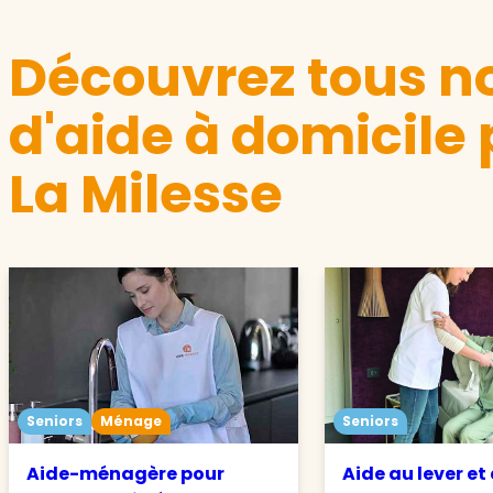
Découvrez tous no
d'aide à domicile 
La Milesse
Seniors
Ménage
Seniors
Aide-ménagère pour
Aide au lever et