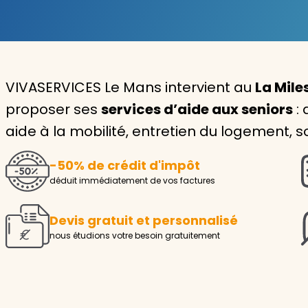
Garde d'enfants
Nounou
VIVASERVICES Le Mans intervient au
La Mile
Aide à la personne
proposer ses
services d’aide aux seniors
: 
Seniors
aide à la mobilité, entretien du logement, so
Handicaps
-50% de crédit d'impôt
Voir tous les services
déduit immédiatement de vos factures
Devis gratuit et personnalisé
nous étudions votre besoin gratuitement