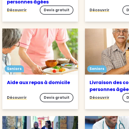
personnes âgées
Découvrir
Devis gratuit
Découvrir
D
Seniors
Seniors
Aide aux repas à domicile
Livraison des c
personnes âgée
Découvrir
Devis gratuit
Découvrir
D