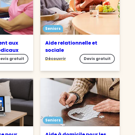
Seniors
nt aux
Aide relationnelle et
édicaux
sociale
evis gratuit
Découvrir
Devis gratuit
Seniors
ce pour
Aide à domicile pour les