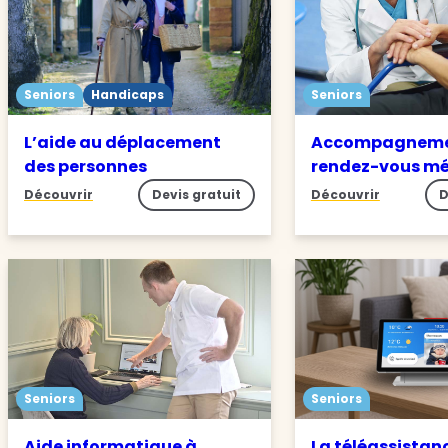
Seniors
Handicaps
Seniors
L’aide au déplacement
Accompagneme
des personnes
rendez-vous m
Découvrir
Devis gratuit
Découvrir
D
Seniors
Seniors
Aide informatique à
La téléassistan