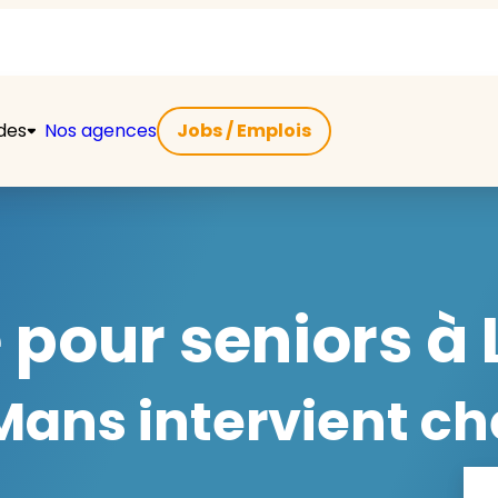
ides
Nos agences
Jobs / Emplois
 pour seniors à 
ans intervient ch