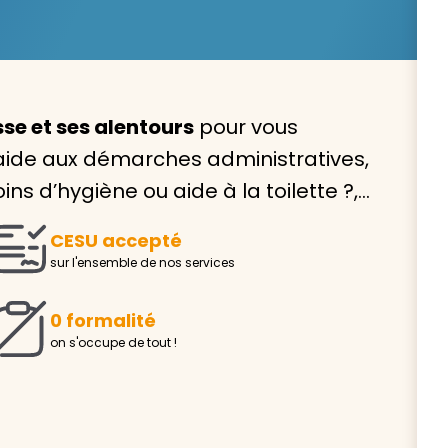
sse et ses alentours
pour vous
Avec VIVASERVICES, trouve
aide aux démarches administratives,
service à domicile qui vou
ins d’hygiène ou aide à la toilette ?,…
correspond !
CESU accepté
Pour l’entretien de votre logement, la garde de vo
sur l'ensemble de nos services
ou l’accompagnement d’un parent, nos intervenan
domicile sont là pour vous épauler.
0 formalité
Demander un devis gratuit
Trouver mon
on s'occupe de tout !