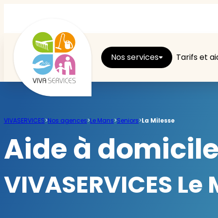
Nos services
Tarifs et a
Entretien du logement
VIVASERVICES
>
Nos agences
>
Le Mans
>
Seniors
>
La Milesse
Ménage
Aide à domicile
Repassage
VIVASERVICES Le M
Jardin
Brico