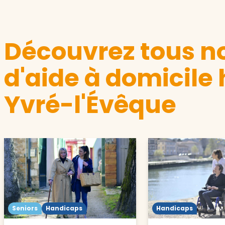
Découvrez tous no
d'aide à domicile
Yvré-l'Évêque
Seniors
Handicaps
Handicaps