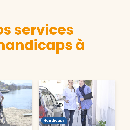
s services
 handicaps à
Handicaps