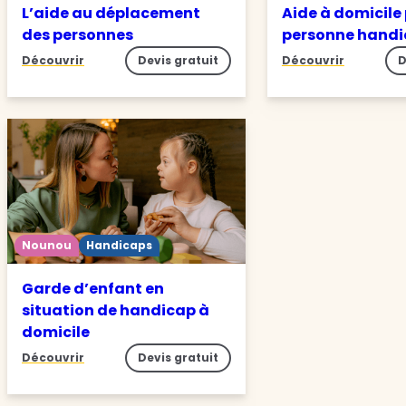
L’aide au déplacement
Aide à domicile
des personnes
personne hand
Découvrir
Devis gratuit
Découvrir
D
Nounou
Handicaps
Garde d’enfant en
situation de handicap à
domicile
Découvrir
Devis gratuit