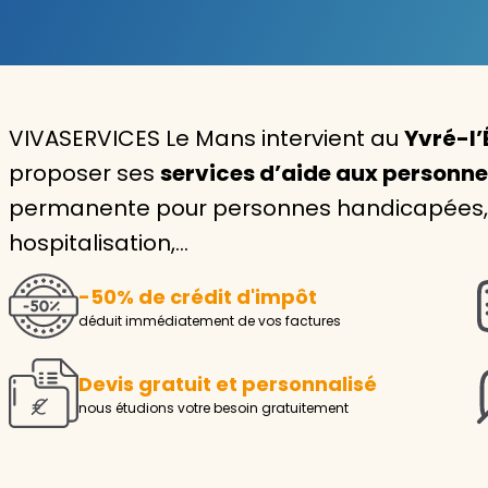
Garde d'enfants
Nounou
VIVASERVICES Le Mans intervient au
Yvré-l’
Aide à la personne
proposer ses
services d’aide aux personn
Seniors
permanente pour personnes handicapées, i
Handicaps
hospitalisation,…
Voir tous les services
-50% de crédit d'impôt
déduit immédiatement de vos factures
Devis gratuit et personnalisé
nous étudions votre besoin gratuitement