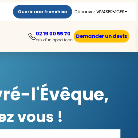
Ouvrir une franchise
Découvrir VIVASERVICES
02 19 00 55 70
Demander un devis
prix d'un appel local
aux
ré-l'Évêque,
e
s
RKEA CARE et VIVASERVICES
ez vous !
ants