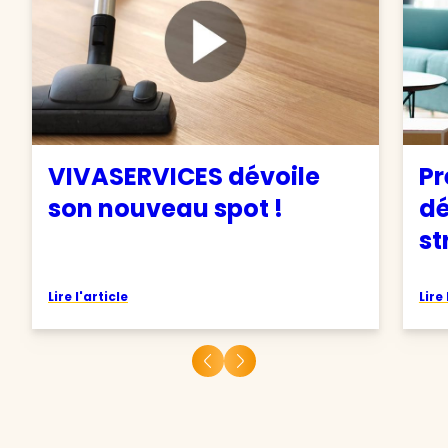
VIVASERVICES dévoile
Pr
son nouveau spot !
d
st
Lire l'article
Lire 