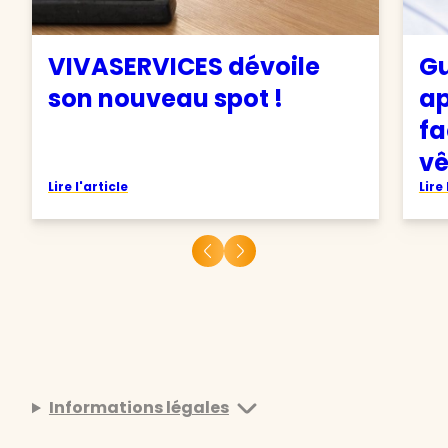
VIVASERVICES dévoile
Gu
son nouveau spot !
ap
fa
v
Lire l'article
Lire 
Informations légales