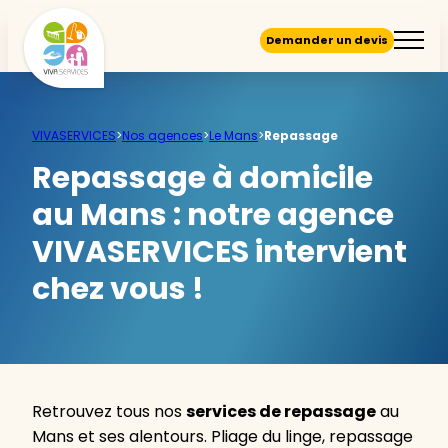
Demander un devis
VIVASERVICES
>
Nos agences
>
Le Mans
>
Repassage
Repassage à domicile
au Mans :
notre agence
VIVASERVICES intervient
chez vous !
Retrouvez tous nos
services de repassage
au
Mans et ses alentours. Pliage du linge, repassage