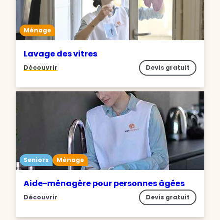
Ménage
Lavage des vitres
Découvrir
Devis gratuit
Seniors
Ménage
Aide-ménagère pour personnes âgées
Découvrir
Devis gratuit