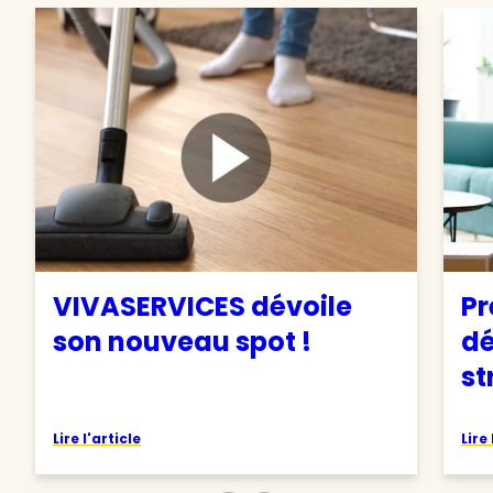
VIVASERVICES dévoile
Pr
son nouveau spot !
d
st
Lire l'article
Lire 