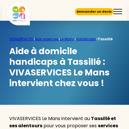
Demander un devis
VIVASERVICES
>
Nos agences
>
Le Mans
>
Handicaps
>
Tassillé
Aide à domicile
handicaps à Tassillé :
VIVASERVICES Le Mans
intervient chez vous !
VIVASERVICES Le Mans intervient au
Tassillé et
ses alentours
pour vous proposer ses
services