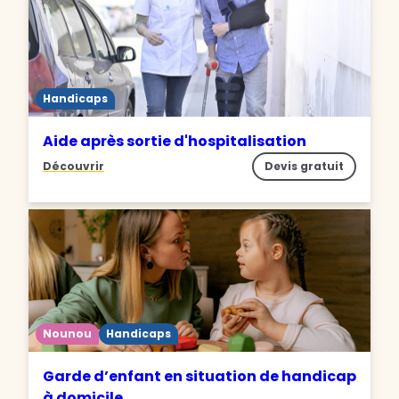
Handicaps
Aide après sortie d'hospitalisation
Découvrir
Devis gratuit
Nounou
Handicaps
Garde d’enfant en situation de handicap
à domicile