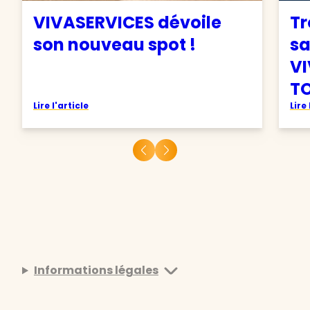
VIVASERVICES dévoile
Tr
son nouveau spot !
sa
VI
TO
Lire l'article
Lire 
Informations légales