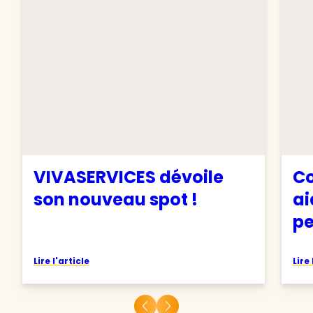
VIVASERVICES dévoile
Co
son nouveau spot !
ai
pe
Lire l'article
Lire 