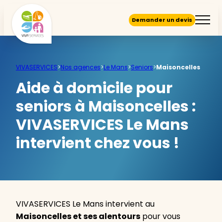
Demander un devis
VIVASERVICES
>
Nos agences
>
Le Mans
>
Seniors
>
Maisoncelles
Aide à domicile pour
seniors à Maisoncelles :
VIVASERVICES Le Mans
intervient chez vous !
VIVASERVICES Le Mans intervient au
Maisoncelles et ses alentours
pour vous