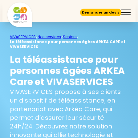
Demander un devis
VIVASERVICES
>
Nos services
>
Seniors
>
La téléassistance pour personnes âgées ARKEA CARE et
VIVASERVICES
La téléassistance pour
personnes âgées ARKEA
Care et VIVASERVICES
VIVASERVICES propose à ses clients
un dispositif de téléassistance, en
partenariat avec Arkéa Care, qui
permet d’assurer leur sécurité
24h/24. Découvrez notre solution
innovante qui allie technologie et