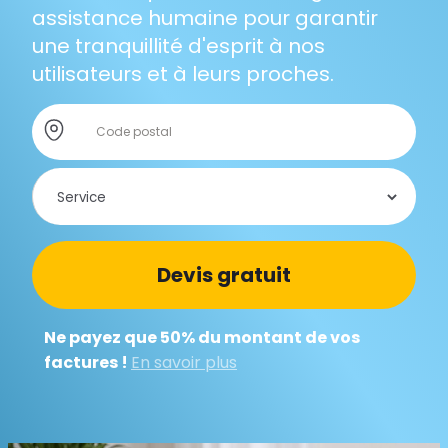
assistance humaine pour garantir
une tranquillité d'esprit à nos
utilisateurs et à leurs proches.
Store locator global - Autocompletion
Rechercher
Ne payez que 50% du montant de vos
factures !
En savoir plus