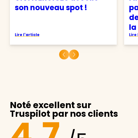
son nouveau spot !
pa
de
la
Lire l'article
Lire 
Noté excellent sur
Truspilot par nos clients
4.7