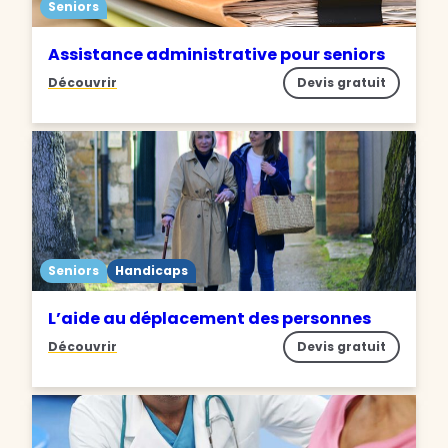
Seniors
Assistance administrative pour seniors
Découvrir
Devis gratuit
Seniors
Handicaps
L’aide au déplacement des personnes
Découvrir
Devis gratuit