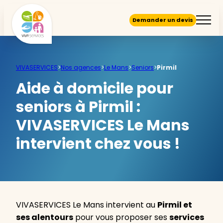
Demander un devis
VIVASERVICES
>
Nos agences
>
Le Mans
>
Seniors
>
Pirmil
Aide à domicile pour
seniors à Pirmil :
VIVASERVICES Le Mans
intervient chez vous !
VIVASERVICES Le Mans intervient au
Pirmil et
ses alentours
pour vous proposer ses
services