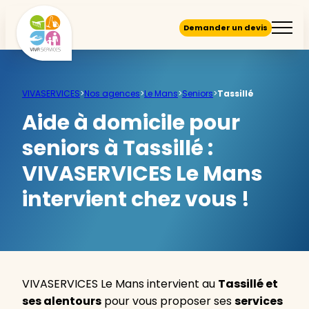
Demander un devis
VIVASERVICES
>
Nos agences
>
Le Mans
>
Seniors
>
Tassillé
Aide à domicile pour
seniors à Tassillé :
VIVASERVICES Le Mans
intervient chez vous !
VIVASERVICES Le Mans intervient au
Tassillé et
ses alentours
pour vous proposer ses
services