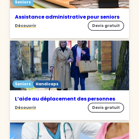
Seniors
Assistance administrative pour seniors
Découvrir
Devis gratuit
Seniors
Handicaps
L’aide au déplacement des personnes
Découvrir
Devis gratuit