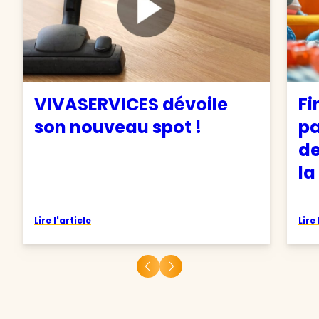
VIVASERVICES dévoile
Fi
son nouveau spot !
pa
de
la
Lire l'article
Lire 