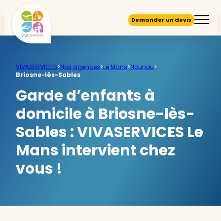
Demander un devis
VIVASERVICES
>
Nos agences
>
Le Mans
>
Nounou
>
Briosne-lès-Sables
Garde d’enfants à
domicile à Briosne-lès-
Sables :
VIVASERVICES Le
Mans intervient chez
vous !