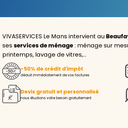
Garde d'enfants
Nounou
VIVASERVICES Le Mans intervient au
Beaufay
Aide à la personne
ses
services de ménage
: ménage sur mesur
Seniors
printemps, lavage de vitres,…
Handicaps
-50% de crédit d'impôt
Voir tous les services
déduit immédiatement de vos factures
Devis gratuit et personnalisé
nous étudions votre besoin gratuitement