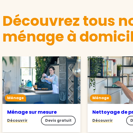
Découvrez tous no
ménage à domicil
Ménage
Ménage
Ménage sur mesure
Nettoyage de p
Découvrir
Devis gratuit
Découvrir
D