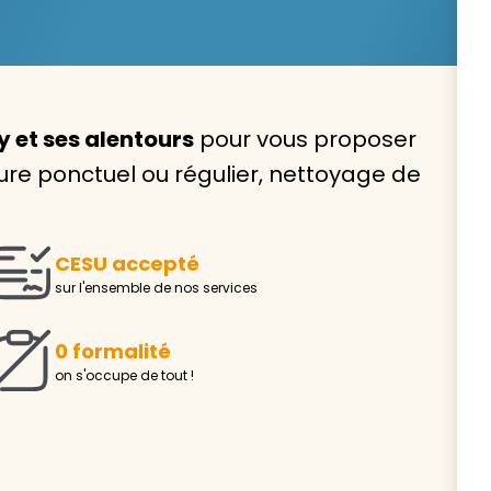
 et ses alentours
pour vous proposer
Avec VIVASERVICES, trouve
e ponctuel ou régulier, nettoyage de
service à domicile qui vou
correspond !
CESU accepté
Pour l’entretien de votre logement, la garde de vo
sur l'ensemble de nos services
ou l’accompagnement d’un parent, nos intervenan
domicile sont là pour vous épauler.
0 formalité
Demander un devis gratuit
Trouver mon
on s'occupe de tout !