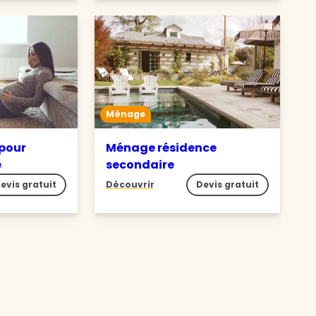
Ménage
pour
Ménage résidence
e
secondaire
evis gratuit
Découvrir
Devis gratuit