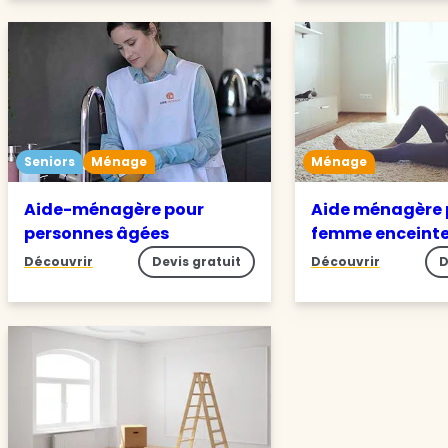
Seniors
Ménage
Ménage
Aide-ménagère pour
Aide ménagère 
personnes âgées
femme enceint
Découvrir
Devis gratuit
Découvrir
D