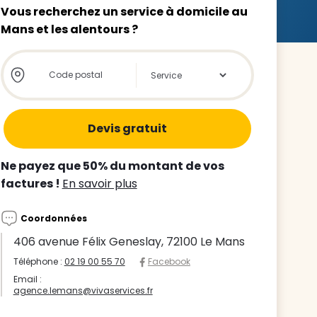
Vous recherchez un service à domicile au
Mans et les alentours ?
Store locator global - Autocompletion
Rechercher
z le
s
Ne payez que 50% du montant de vos
tre enfant
factures !
En savoir plus
ts à
Coordonnées
 agence
406 avenue Félix Geneslay, 72100 Le Mans
Téléphone :
02 19 00 55 70
Facebook
Email :
agence.lemans@vivaservices.fr