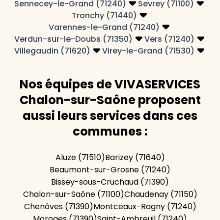
Sennecey-le-Grand (71240)
Sevrey (71100)
Tronchy (71440)
Varennes-le-Grand (71240)
Verdun-sur-le-Doubs (71350)
Vers (71240)
Villegaudin (71620)
Virey-le-Grand (71530)
Nos équipes de VIVASERVICES
Chalon-sur-Saône proposent
aussi leurs services dans ces
communes :
Aluze (71510)
Barizey (71640)
Beaumont-sur-Grosne (71240)
Bissey-sous-Cruchaud (71390)
Chalon-sur-Saône (71100)
Chaudenay (71150)
Chenôves (71390)
Montceaux-Ragny (71240)
Moroges (71390)
Saint-Ambreuil (71240)