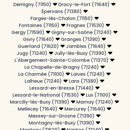
Demigny (71150)
Dracy-le-Fort (71640)
Épervans (71380)
Farges-lès-Chalon (71150)
Fontaines (71150)
Fragnes (71530)
Gergy (71590)
Gigny-sur-Saône (71240)
Givry (71640)
Granges (71390)
Guerfand (71620)
Jambles (71640)
Jugy (71240)
Jully-lès-Buxy (71390)
L'Abergement-Sainte-Colombe (71370)
La Chapelle-de-Bragny (71240)
La Charmée (71100)
Laives (71240)
Lalheue (71240)
Lans (71380)
Lessard-en-Bresse (71440)
Lessard-le-National (71530)
Lux (71100)
Marcilly-lès-Buxy (71390)
Marnay (71240)
Mellecey (71640)
Mercurey (71640)
Messey-sur-Grosne (71390)
Montagny-lès-Buxy (71390)
Montcoy (71620)
Nanton (71240)