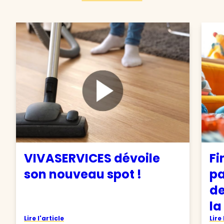
VIVASERVICES dévoile
Fi
son nouveau spot !
pa
de
la
Lire l'article
Lire 