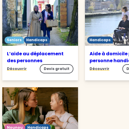
Seniors
Handicaps
Handicaps
L’aide au déplacement
Aide à domicile
des personnes
personne hand
Découvrir
Devis gratuit
Découvrir
D
Nounou
Handicaps