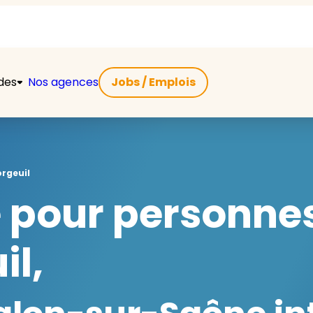
ides
Nos agences
Jobs / Emplois
rgeuil
e pour personn
l,