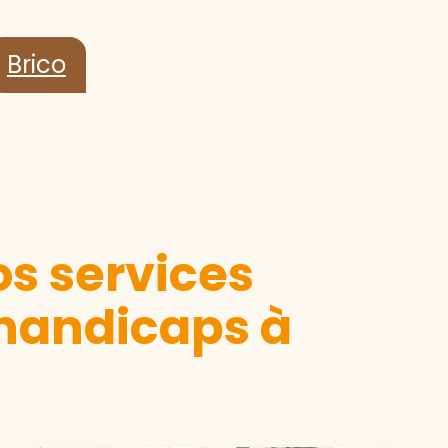
Brico
s services
 handicaps à