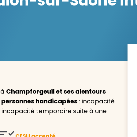
lon-sur-Saône int
Avec VIVASERVICES, trouve
service à domicile qui vou
correspond !
Pour l’entretien de votre logement, la garde de vo
ou l’accompagnement d’un parent, nos intervenan
domicile sont là pour vous épauler.
 à
Champforgeuil et ses alentours
x personnes handicapées
: incapacité
Demander un devis gratuit
Trouver mon
ncapacité temporaire suite à une
CESU accepté