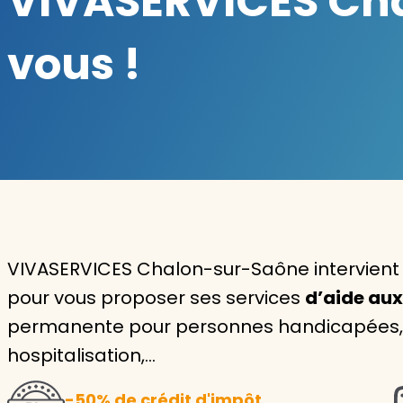
VIVASERVICES Cha
Garde d'enfants
vous !
Nounou
Aide à la personne
Seniors
Handicaps
Voir tous les services
VIVASERVICES Chalon-sur-Saône intervient
pour vous proposer ses services
d’aide au
permanente pour personnes handicapées, i
hospitalisation,…
-50% de crédit d'impôt