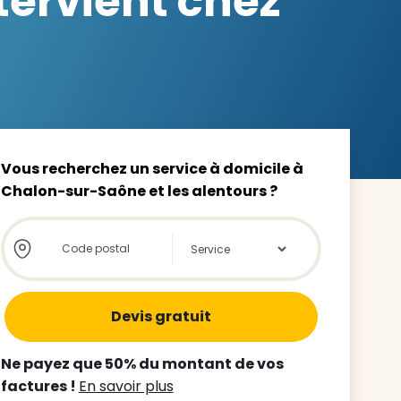
ervient chez
z le
s
Vous recherchez un service à domicile à
Chalon-sur-Saône et les alentours ?
tre enfant
Store locator global - Autocompletion
Rechercher
ts à
 agence
Ne payez que 50% du montant de vos
factures !
En savoir plus