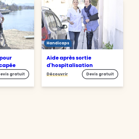
Handicaps
 pour
Aide après sortie
icapée
d'hospitalisation
evis gratuit
Découvrir
Devis gratuit