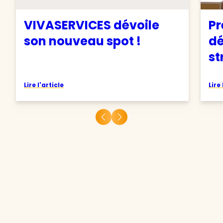
VIVASERVICES dévoile
Pr
son nouveau spot !
d
st
Lire l'article
Lire 