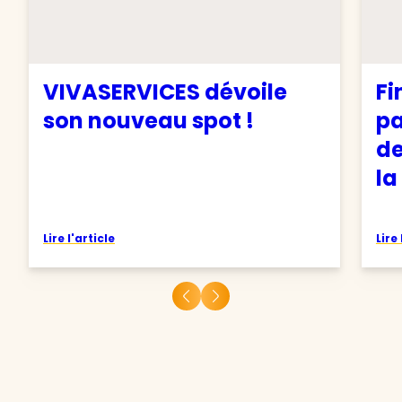
VIVASERVICES dévoile
Fi
son nouveau spot !
pa
de
la
Lire l'article
Lire 