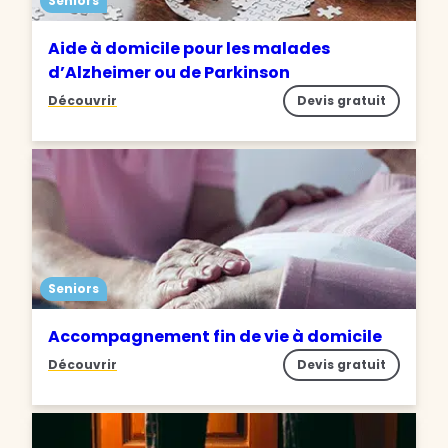
Seniors
Aide à domicile pour les malades
d’Alzheimer ou de Parkinson
Découvrir
Devis gratuit
Seniors
Accompagnement fin de vie à domicile
Découvrir
Devis gratuit