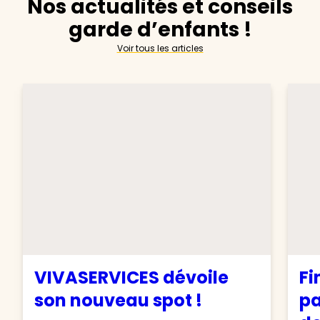
Nos actualités et conseils
garde d’enfants !
Voir tous les articles
VIVASERVICES dévoile
Fi
son nouveau spot !
pa