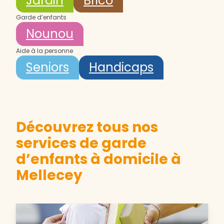
Jardin
Brico
Garde d’enfants
Nounou
Aide à la personne
Seniors
Handicaps
Découvrez tous nos
services de garde
d’enfants à domicile à
Mellecey