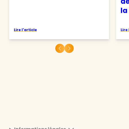
de
la
Lire l'article
Lire 