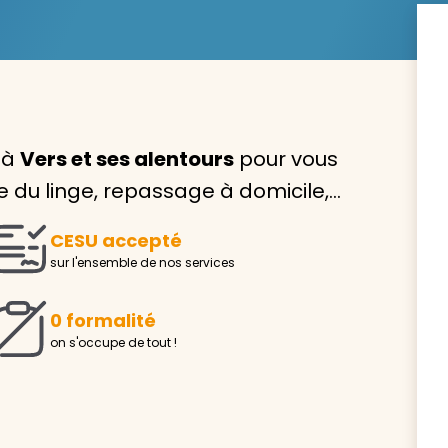
Avec VIVASERVICES, trouve
 à
Vers et ses alentours
pour vous
service à domicile qui vou
ge du linge, repassage à domicile,…
correspond !
CESU accepté
Pour l’entretien de votre logement, la garde de vo
sur l'ensemble de nos services
ou l’accompagnement d’un parent, nos intervenan
domicile sont là pour vous épauler.
0 formalité
Demander un devis gratuit
Trouver mon
on s'occupe de tout !