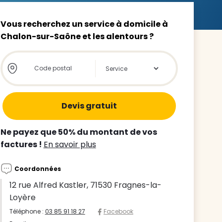
Vous recherchez un service à domicile à
Chalon-sur-Saône et les alentours ?
Store locator global - Autocompletion
Rechercher
z le
s
tre enfant
Ne payez que 50% du montant de vos
ts à
factures !
En savoir plus
 agence
Coordonnées
12 rue Alfred Kastler, 71530 Fragnes-la-
Loyère
Téléphone :
03 85 91 18 27
Facebook