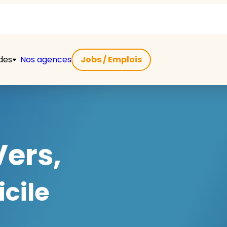
ides
Nos agences
Jobs / Emplois
ers,
cile