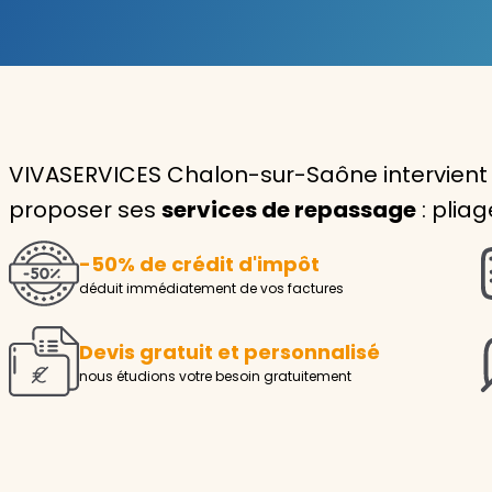
Garde d'enfants
Nounou
Aide à la personne
VIVASERVICES Chalon-sur-Saône intervient
Seniors
proposer ses
services de repassage
: plia
Handicaps
-50% de crédit d'impôt
Voir tous les services
déduit immédiatement de vos factures
Devis gratuit et personnalisé
nous étudions votre besoin gratuitement