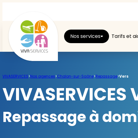
Nos services
Tarifs et a
Entretien du logement
VIVASERVICES
>
Nos agences
>
Chalon-sur-Saône
>
Repassage
>
Vers
Ménage
VIVASERVICES V
Repassage
Repassage à domi
Jardin
Brico