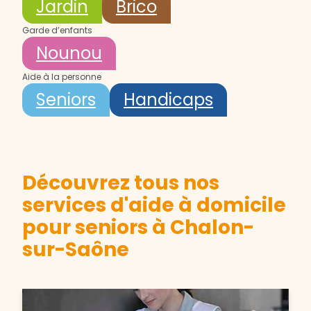
Jardin
Brico
Garde d’enfants
Nounou
Aide à la personne
Seniors
Handicaps
Découvrez tous nos
services d'aide à domicile
pour seniors à Chalon-
sur-Saône