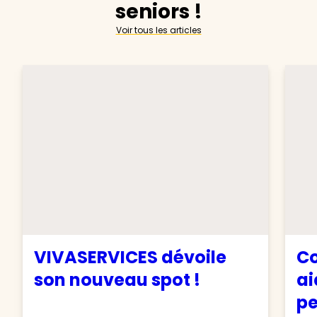
seniors !
Voir tous les articles
VIVASERVICES dévoile
Co
son nouveau spot !
ai
pe