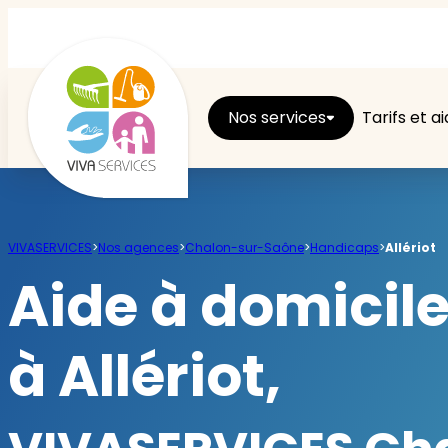
Nos services
Tarifs et a
Entretien du logement
VIVASERVICES
>
Nos agences
>
Chalon-sur-Saône
>
Handicaps
>
Allériot
Ménage
Aide à domicil
Repassage
à Allériot,
Jardin
Brico