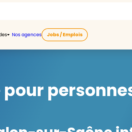
ides
Nos agences
Jobs / Emplois
e pour personn