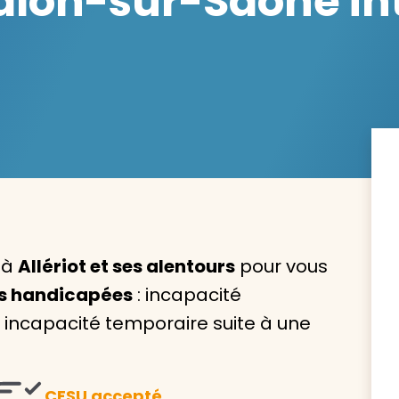
lon-sur-Saône int
Avec VIVASERVICES, trouve
service à domicile qui vou
correspond !
Pour l’entretien de votre logement, la garde de vo
ou l’accompagnement d’un parent, nos intervenan
domicile sont là pour vous épauler.
 à
Allériot et ses alentours
pour vous
es handicapées
: incapacité
Demander un devis gratuit
Trouver mon
ncapacité temporaire suite à une
CESU accepté