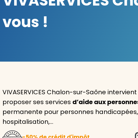
VIVASERVICES Cha
Garde d'enfants
vous !
Nounou
Aide à la personne
Seniors
Handicaps
Voir tous les services
VIVASERVICES Chalon-sur-Saône intervient
proposer ses services
d’aide aux personn
permanente pour personnes handicapées, i
hospitalisation,…
-50% de crédit d'impôt