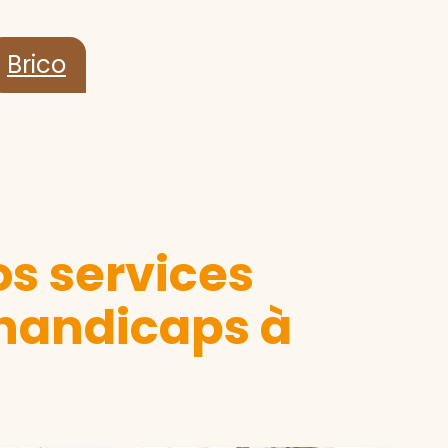
Brico
s services
 handicaps à