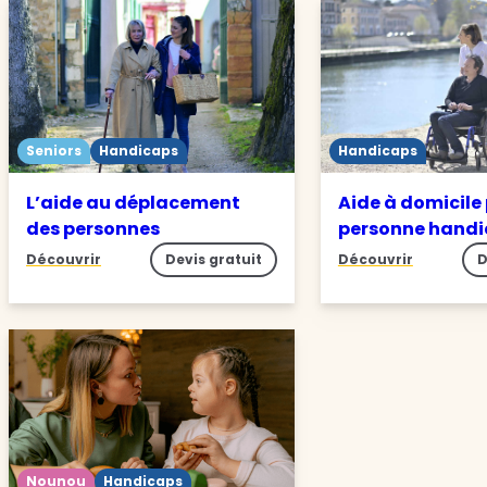
Seniors
Handicaps
Handicaps
L’aide au déplacement
Aide à domicile
des personnes
personne hand
Découvrir
Devis gratuit
Découvrir
D
Nounou
Handicaps