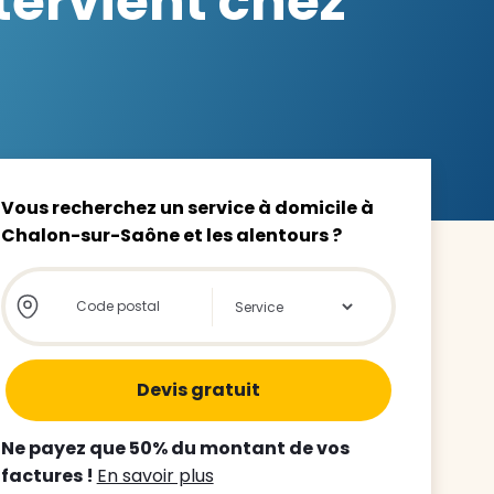
ervient chez
z le
s
Vous recherchez un service à domicile à
Chalon-sur-Saône et les alentours ?
tre enfant
Store locator global - Autocompletion
Rechercher
ts à
 agence
Ne payez que 50% du montant de vos
factures !
En savoir plus