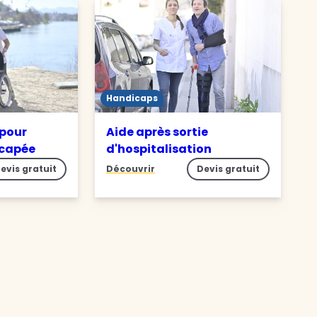
Handicaps
 pour
Aide après sortie
icapée
d'hospitalisation
evis gratuit
Découvrir
Devis gratuit