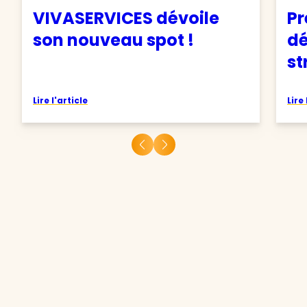
VIVASERVICES dévoile
Pr
son nouveau spot !
d
st
Lire l'article
Lire 