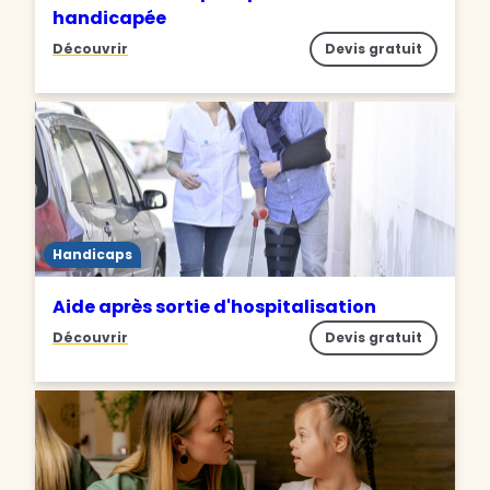
handicapée
Découvrir
Devis gratuit
Handicaps
Aide après sortie d'hospitalisation
Découvrir
Devis gratuit