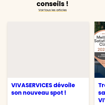
conseils !
Voir tous les articles
VIVASERVICES dévoile
Tr
son nouveau spot !
sa
VI