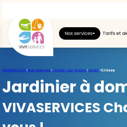
Nos services
Tarifs et a
Entretien du logement
VIVASERVICES
>
Nos agences
>
Chalon-sur-Saône
>
Jardin
>
Crissey
Ménage
Jardinier à dom
Repassage
VIVASERVICES Cha
Jardin
Brico