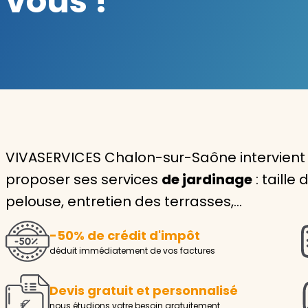
vous !
Garde d'enfants
Nounou
Aide à la personne
Seniors
Handicaps
VIVASERVICES Chalon-sur-Saône intervient
proposer ses services
de jardinage
: taille
Voir tous les services
pelouse, entretien des terrasses,…
-50% de crédit d'impôt
déduit immédiatement de vos factures
Devis gratuit et personnalisé
nous étudions votre besoin gratuitement