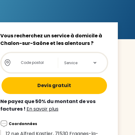
Vous recherchez un service à domicile à
Chalon-sur-Saône et les alentours ?
z le
s
Store locator global - Autocompletion
Rechercher
tre enfant
ts à
 agence
Ne payez que 50% du montant de vos
factures !
En savoir plus
Coordonnées
12 rue Alfred Kastler, 71530 Fragnes-la-