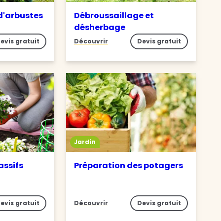
 d'arbustes
Débroussaillage et
désherbage
evis gratuit
Découvrir
Devis gratuit
Jardin
assifs
Préparation des potagers
evis gratuit
Découvrir
Devis gratuit