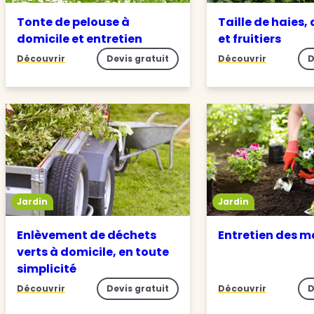
Tonte de pelouse à
Taille de haies,
domicile et entretien
et fruitiers
Découvrir
Devis gratuit
Découvrir
D
Jardin
Jardin
Enlèvement de déchets
Entretien des m
verts à domicile, en toute
simplicité
Découvrir
Devis gratuit
Découvrir
D