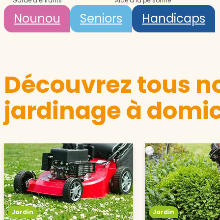
Garde d’enfants
Aide à la personne
Nounou
Seniors
Handicaps
Découvrez tous no
jardinage à domic
Jardin
Jardin