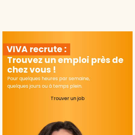
VIVA recrute :
Trouvez un emploi près de
chez vous !
Pour quelques heures par semaine,
quelques jours ou à temps plein.
Trouver un job