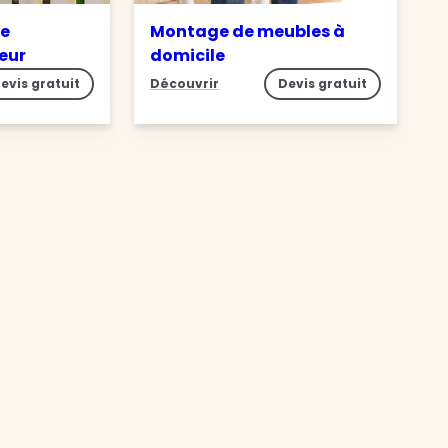
de
Montage de meubles à
ieur
domicile
evis gratuit
Découvrir
Devis gratuit