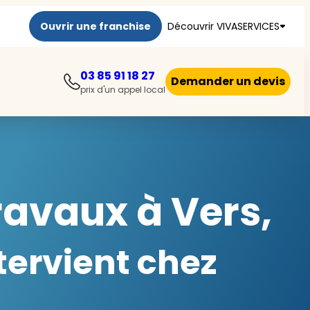
Ouvrir une franchise
Découvrir VIVASERVICES
03 85 91 18 27
Demander un devis
prix d'un appel local
travaux à Vers,
ervient chez