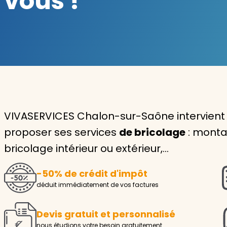
vous !
Garde d'enfants
Nounou
Aide à la personne
Seniors
Handicaps
VIVASERVICES Chalon-sur-Saône intervient
proposer ses services
de bricolage
: monta
Voir tous les services
bricolage intérieur ou extérieur,…
-50% de crédit d'impôt
déduit immédiatement de vos factures
Devis gratuit et personnalisé
nous étudions votre besoin gratuitement