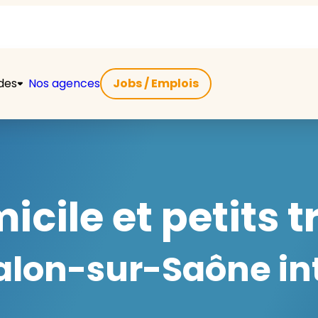
ides
Nos agences
Jobs / Emplois
icile et petits 
lon-sur-Saône int