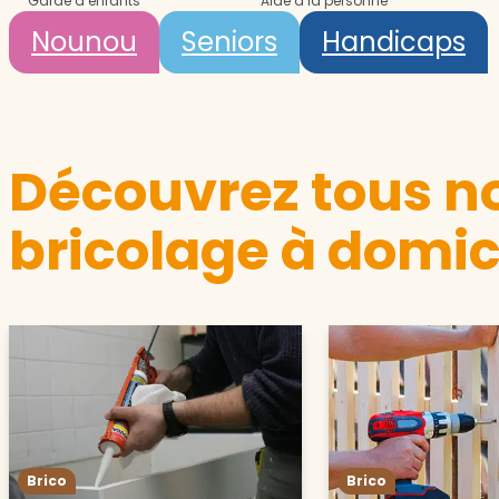
Garde d’enfants
Aide à la personne
Nounou
Seniors
Handicaps
Découvrez tous no
bricolage à domic
Brico
Brico