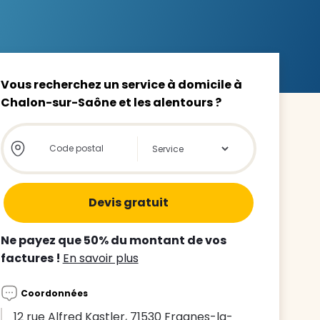
Vous recherchez un service à domicile à
Chalon-sur-Saône et les alentours ?
z le
s
Store locator global - Autocompletion
Rechercher
tre enfant
ts à
 agence
Ne payez que 50% du montant de vos
factures !
En savoir plus
Coordonnées
12 rue Alfred Kastler, 71530 Fragnes-la-