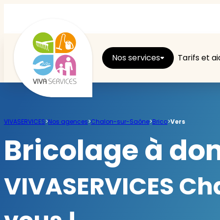
Nos services
Tarifs et a
Entretien du logement
VIVASERVICES
>
Nos agences
>
Chalon-sur-Saône
>
Brico
>
Vers
Ménage
Bricolage à dom
Repassage
VIVASERVICES Cha
Jardin
Brico