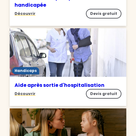
handicapée
Découvrir
Devis gratuit
Handicaps
Aide après sortie d'hospitalisation
Découvrir
Devis gratuit