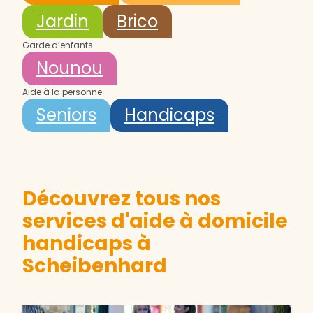
Jardin
Brico
Garde d’enfants
Nounou
Aide à la personne
Seniors
Handicaps
Découvrez tous nos
services d'aide à domicile
handicaps à
Scheibenhard