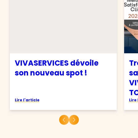
VIVASERVICES dévoile
Tr
son nouveau spot !
sa
VI
TO
Lire l'article
Lire 