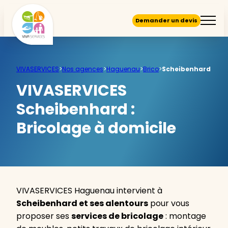
Demander un devis
VIVASERVICES
>
Nos agences
>
Haguenau
>
Brico
>
Scheibenhard
VIVASERVICES
Scheibenhard :
Bricolage à domicile
VIVASERVICES Haguenau intervient à
Scheibenhard et ses alentours
pour vous
proposer ses
services de bricolage
: montage