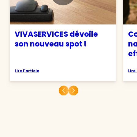
VIVASERVICES dévoile
C
son nouveau spot !
na
ef
Lire l'article
Lire 