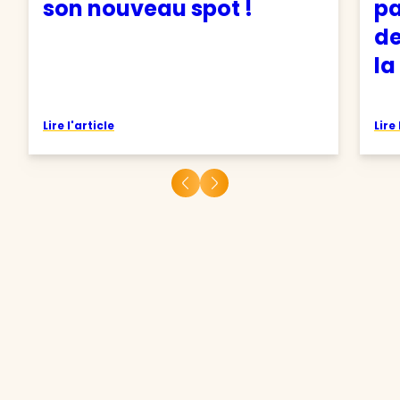
son nouveau spot !
pa
de
la
Lire l'article
Lire 