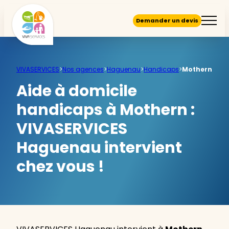
Demander un devis
VIVASERVICES
>
Nos agences
>
Haguenau
>
Handicaps
>
Mothern
Aide à domicile
handicaps à Mothern :
VIVASERVICES
Haguenau intervient
chez vous !