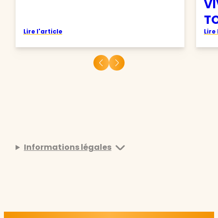
VI
TO
Lire l'article
Lire 
Informations légales