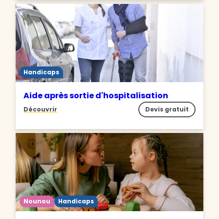
Handicaps
Aide après sortie d'hospitalisation
Découvrir
Devis gratuit
Nounou
Handicaps