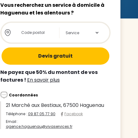
Vous recherchez un service à domicile à
Haguenau et les alentours ?
Store locator global - Autocompletion
Rechercher
z le
s
Ne payez que 50% du montant de vos
tre enfant
factures !
En savoir plus
ts à
Coordonnées
 agence
21 Marché aux Bestiaux, 67500 Haguenau
Téléphone :
09 87 05 77 90
Facebook
Email :
agence.haguenau@vivaservices.fr