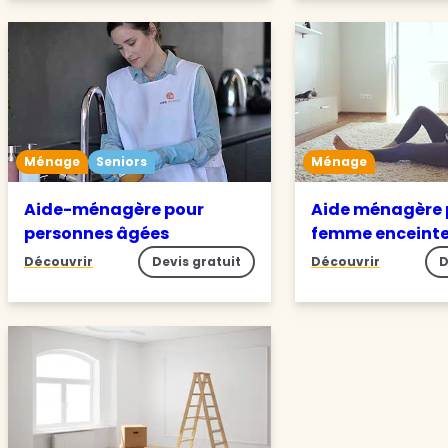
Ménage
Seniors
Ménage
Aide-ménagère pour
Aide ménagère 
personnes âgées
femme enceint
Découvrir
Devis gratuit
Découvrir
D