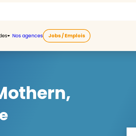
ides
Nos agences
Jobs / Emplois
Mothern,
e