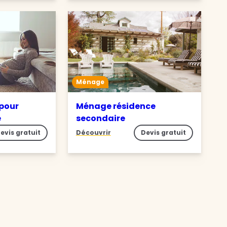
Ménage
pour
Ménage résidence
e
secondaire
evis gratuit
Découvrir
Devis gratuit