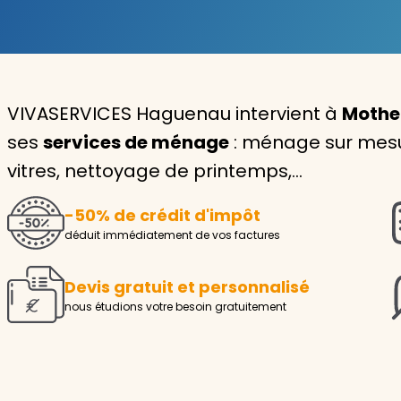
Garde d'enfants
Nounou
VIVASERVICES Haguenau intervient à
Mother
Aide à la personne
ses
services de ménage
: ménage sur mesur
Seniors
vitres, nettoyage de printemps,…
Handicaps
-50% de crédit d'impôt
Voir tous les services
déduit immédiatement de vos factures
Devis gratuit et personnalisé
nous étudions votre besoin gratuitement