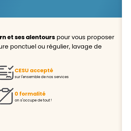
n et ses alentours
pour vous proposer
Avec VIVASERVICES, trouve
e ponctuel ou régulier, lavage de
service à domicile qui vou
correspond !
CESU accepté
Pour l’entretien de votre logement, la garde de vo
sur l'ensemble de nos services
ou l’accompagnement d’un parent, nos intervenan
domicile sont là pour vous épauler.
0 formalité
Demander un devis gratuit
Trouver mon
on s'occupe de tout !