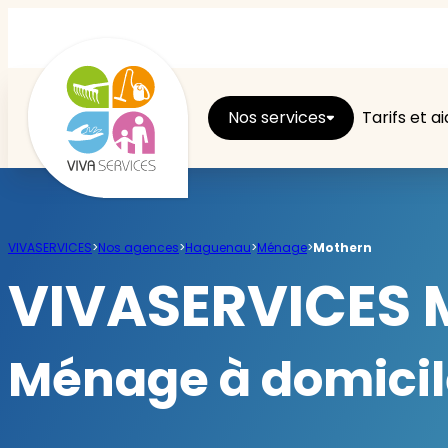
Nos services
Tarifs et a
Entretien du logement
VIVASERVICES
>
Nos agences
>
Haguenau
>
Ménage
>
Mothern
Ménage
VIVASERVICES 
Repassage
Ménage à domicil
Jardin
Brico