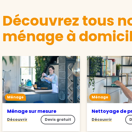
Découvrez tous no
ménage à domicil
Ménage
Ménage
Ménage sur mesure
Nettoyage de p
Découvrir
Devis gratuit
Découvrir
D