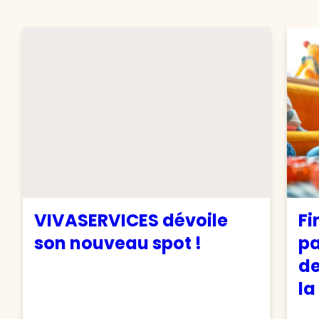
VIVASERVICES dévoile
Fi
son nouveau spot !
pa
de
la