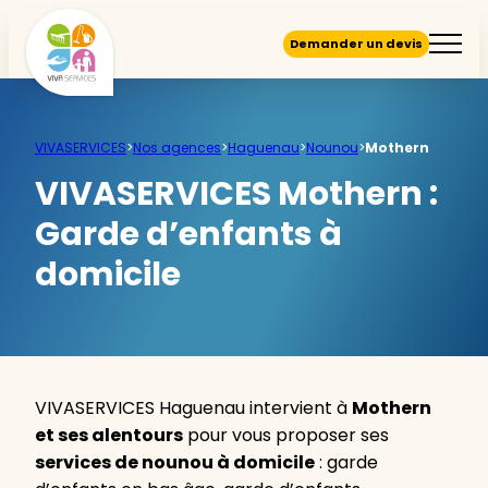
Demander un devis
VIVASERVICES
>
Nos agences
>
Haguenau
>
Nounou
>
Mothern
VIVASERVICES Mothern :
Garde d’enfants à
domicile
VIVASERVICES Haguenau intervient à
Mothern
et ses alentours
pour vous proposer ses
services de nounou à domicile
: garde