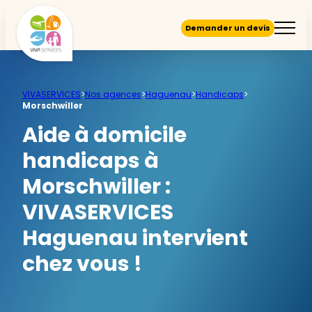
Demander un devis
VIVASERVICES
>
Nos agences
>
Haguenau
>
Handicaps
>
Morschwiller
Aide à domicile
handicaps à
Morschwiller :
VIVASERVICES
Haguenau intervient
chez vous !