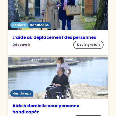
Seniors
Handicaps
L’aide au déplacement des personnes
Découvrir
Devis gratuit
Handicaps
Aide à domicile pour personne
handicapée