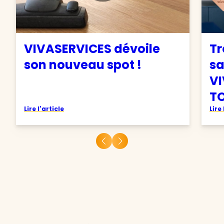
VIVASERVICES dévoile
Tr
son nouveau spot !
sa
VI
TO
Lire l'article
Lire 