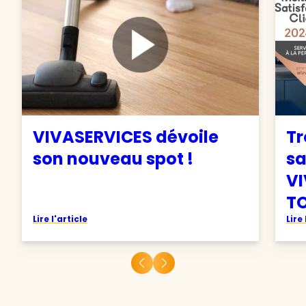
VIVASERVICES dévoile
Tr
son nouveau spot !
sa
VI
TO
Lire l'article
Lire 