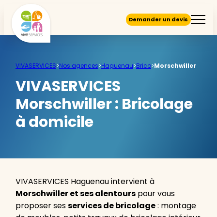
Demander un devis
VIVASERVICES
>
Nos agences
>
Haguenau
>
Brico
>
Morschwiller
VIVASERVICES
Morschwiller :
Bricolage
à domicile
VIVASERVICES Haguenau intervient à
Morschwiller et ses alentours
pour vous
proposer ses
services de bricolage
: montage