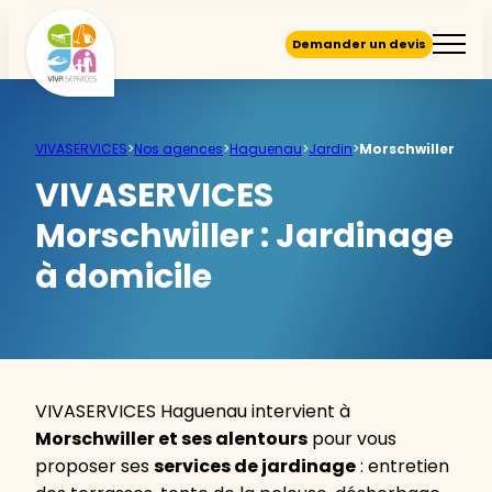
Demander un devis
VIVASERVICES
>
Nos agences
>
Haguenau
>
Jardin
>
Morschwiller
VIVASERVICES
Morschwiller :
Jardinage
à domicile
VIVASERVICES Haguenau intervient à
Morschwiller et ses alentours
pour vous
proposer ses
services de jardinage
: entretien