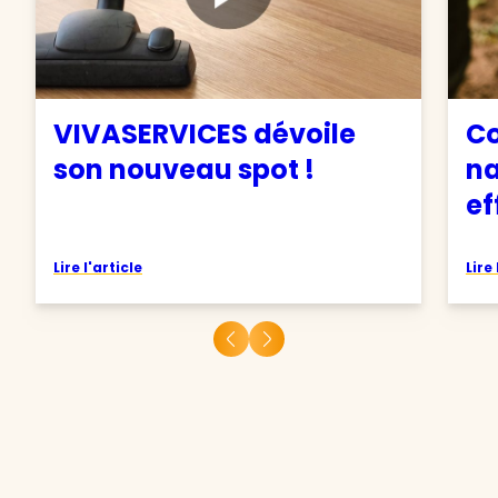
VIVASERVICES dévoile
C
son nouveau spot !
na
ef
Lire l'article
Lire 