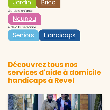
Jardin
Brico
Garde d’enfants
Nounou
Aide à la personne
Seniors
Handicaps
Découvrez tous nos
services d'aide à domicile
handicaps à Revel