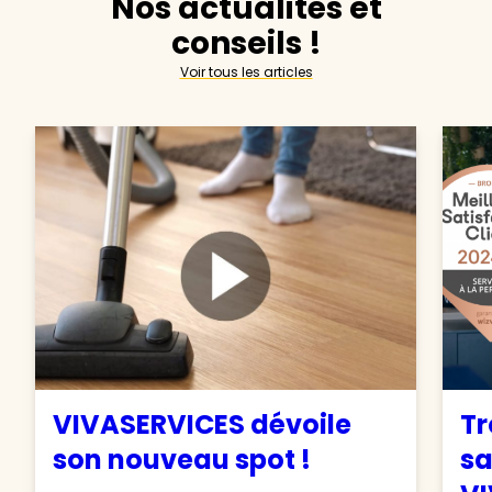
Nos actualités et
conseils !
Voir tous les articles
VIVASERVICES dévoile
Tr
son nouveau spot !
sa