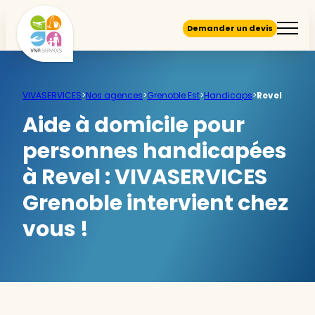
Demander un devis
VIVASERVICES
>
Nos agences
>
Grenoble Est
>
Handicaps
>
Revel
Aide à domicile pour
personnes handicapées
à Revel :
VIVASERVICES
Grenoble intervient chez
vous !