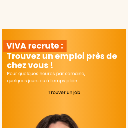
VIVA recrute :
Trouvez un emploi près de
chez vous !
Pour quelques heures par semaine,
quelques jours ou à temps plein.
Trouver un job