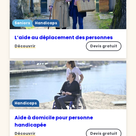
Seniors
Handicaps
L’aide au déplacement des personnes
Découvrir
Devis gratuit
Handicaps
Aide à domicile pour personne
handicapée
Découvrir
Devis gratuit