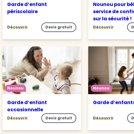
Garde d’enfant
Nounou pour béb
périscolaire
service de conf
sur la sécurité !
Découvrir
Devis gratuit
Découvrir
D
Nounou
Nounou
Garde d’enfant
Garde d’enfant
occasionnelle
Découvrir
Devis gratuit
Découvrir
D