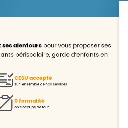
Avec VIVASERVICES, trouve
t ses alentours
pour vous proposer ses
service à domicile qui vou
fants périscolaire, garde d’enfants en
correspond !
Pour l’entretien de votre logement, la garde de vo
ou l’accompagnement d’un parent, nos intervenan
CESU accepté
domicile sont là pour vous épauler.
sur l'ensemble de nos services
Demander un devis gratuit
Trouver mon
0 formalité
on s'occupe de tout !