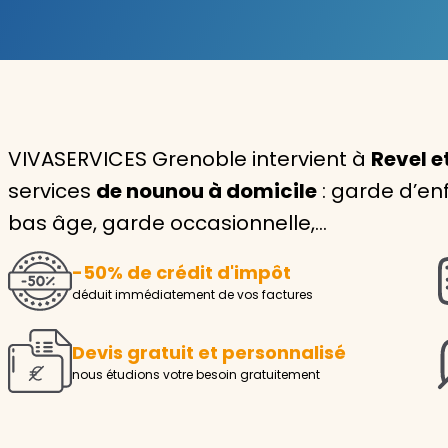
Garde d'enfants
Nounou
Aide à la personne
VIVASERVICES Grenoble intervient à
Revel e
Seniors
services
de nounou à domicile
: garde d’en
Handicaps
bas âge, garde occasionnelle,…
Voir tous les services
-50% de crédit d'impôt
déduit immédiatement de vos factures
Devis gratuit et personnalisé
nous étudions votre besoin gratuitement