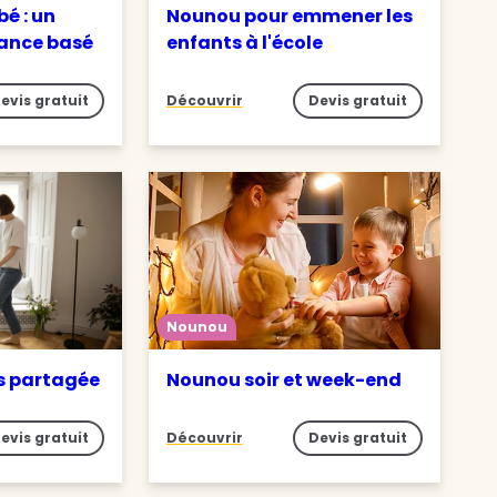
é : un
Nounou pour emmener les
iance basé
enfants à l'école
evis gratuit
Découvrir
Devis gratuit
Nounou
s partagée
Nounou soir et week-end
evis gratuit
Découvrir
Devis gratuit