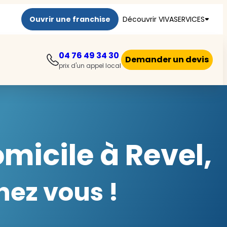
Ouvrir une franchise
Découvrir VIVASERVICES
04 76 49 34 30
Demander un devis
prix d'un appel local
micile à Revel,
hez vous !