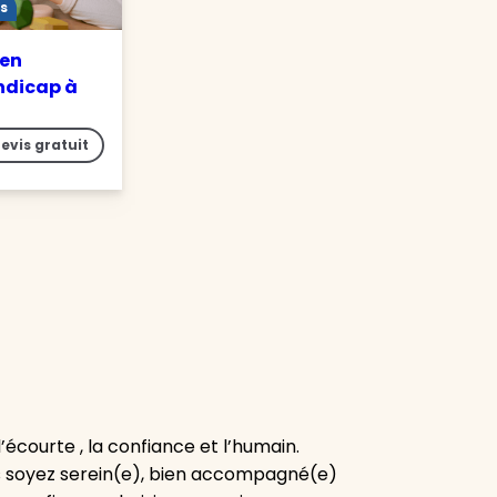
s
 en
ndicap à
evis gratuit
l’écourte , la confiance et l’humain.
s soyez serein(e), bien accompagné(e)