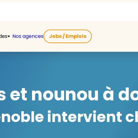
ides
Nos agences
Jobs / Emplois
 et nounou à do
oble intervient c