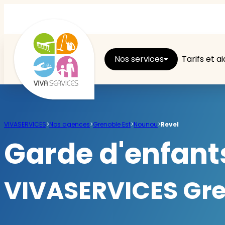
Nos services
Tarifs et a
Entretien du logement
VIVASERVICES
>
Nos agences
>
Grenoble Est
>
Nounou
>
Revel
Ménage
Garde d'enfants
Repassage
VIVASERVICES Gren
Jardin
Brico