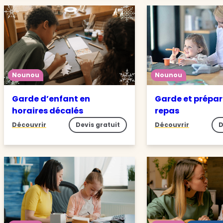
Nounou
Nounou
Garde d’enfant en
Garde et prépar
horaires décalés
repas
Découvrir
Devis gratuit
Découvrir
D