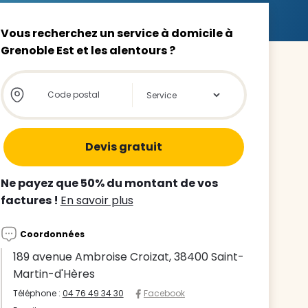
Vous recherchez un service à domicile à
Grenoble Est et les alentours ?
Store locator global - Autocompletion
Rechercher
z le
s
tre enfant
Ne payez que 50% du montant de vos
ts à
factures !
En savoir plus
 agence
Coordonnées
189 avenue Ambroise Croizat, 38400 Saint-
Martin-d'Hères
Téléphone :
04 76 49 34 30
Facebook