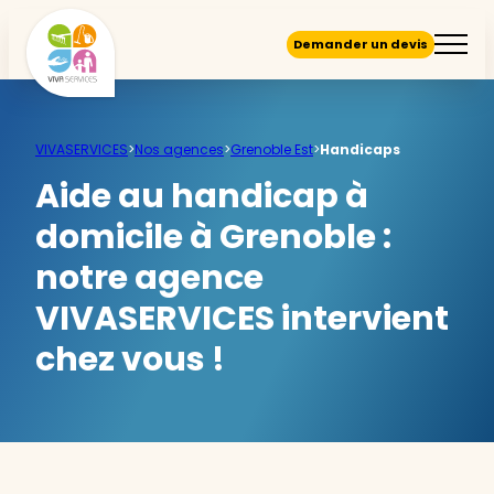
Demander un devis
VIVASERVICES
>
Nos agences
>
Grenoble Est
>
Handicaps
Aide au handicap à
domicile à Grenoble :
notre agence
VIVASERVICES intervient
chez vous !