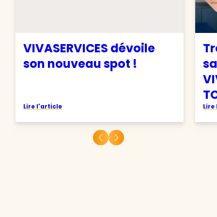
VIVASERVICES dévoile
Tr
son nouveau spot !
sa
VI
TO
Lire l'article
Lire 