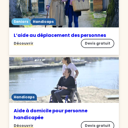
Seniors
Handicaps
L’aide au déplacement des personnes
Découvrir
Devis gratuit
Handicaps
Aide à domicile pour personne
handicapée
Découvrir
Devis gratuit