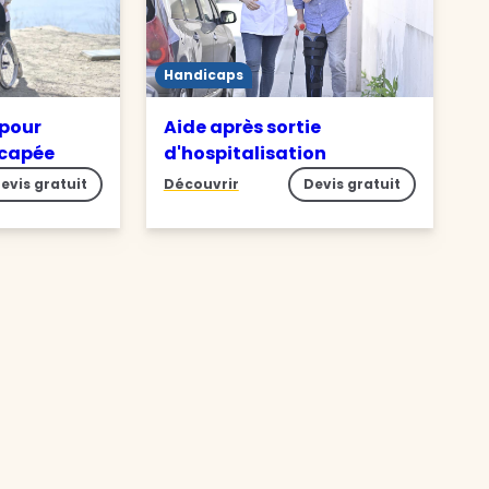
Handicaps
 pour
Aide après sortie
icapée
d'hospitalisation
evis gratuit
Découvrir
Devis gratuit