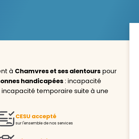
Avec VIVASERVICES, trouve
service à domicile qui vou
correspond !
ent à
Chamvres et ses alentours
pour
Pour l’entretien de votre logement, la garde de vo
rsonnes handicapées
: incapacité
ou l’accompagnement d’un parent, nos intervenan
ncapacité temporaire suite à une
domicile sont là pour vous épauler.
Demander un devis gratuit
Trouver mon
CESU accepté
sur l'ensemble de nos services