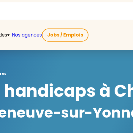
ides
Nos agences
Jobs / Emplois
res
e handicaps à 
leneuve-sur-Yonne