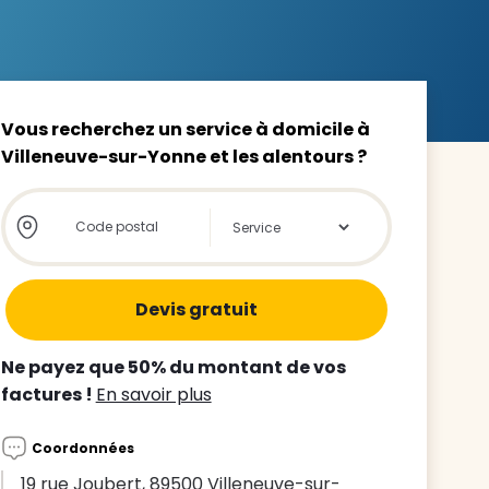
Vous recherchez un service à domicile à
Villeneuve-sur-Yonne et les alentours ?
z le
s
Store locator global - Autocompletion
Rechercher
tre enfant
ts à
 agence
Ne payez que 50% du montant de vos
factures !
En savoir plus
Coordonnées
19 rue Joubert, 89500 Villeneuve-sur-