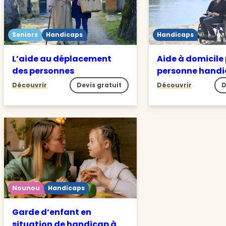
Seniors
Handicaps
Handicaps
L’aide au déplacement
Aide à domicile
des personnes
personne hand
Découvrir
Devis gratuit
Découvrir
D
Nounou
Handicaps
Garde d’enfant en
situation de handicap à