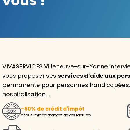
vous !
Garde d'enfants
Nounou
Aide à la personne
Seniors
Handicaps
VIVASERVICES Villeneuve-sur-Yonne intervi
vous proposer ses
services d’aide aux pe
Voir tous les services
permanente pour personnes handicapées, i
hospitalisation,…
-50% de crédit d'impôt
déduit immédiatement de vos factures